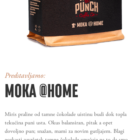
Predstavljamo:
MOKA @HOME
Miris praline od tamne čokolade uistinu budi dok topla
tekućina puni usta. Okus balansiran, pitak a opet
dovoljno pun; snažan, mami za novim gutljajem. Blagi
gorkasti završetak tamne čokolade upućuje na to da smo