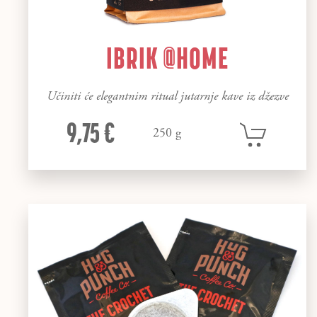
IBRIK @HOME
Učiniti će elegantnim ritual jutarnje kave iz džezve
9,75 €
250 g