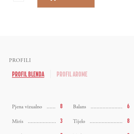
PROFILI
PROFIL BLENDA
PROFIL AROME
8
6
Pjena vizualno
Balans
3
8
Miris
Tijelo