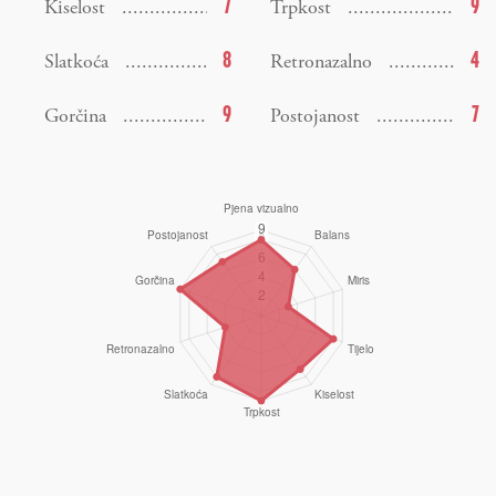
7
9
Kiselost
Trpkost
8
4
Slatkoća
Retronazalno
9
7
Gorčina
Postojanost