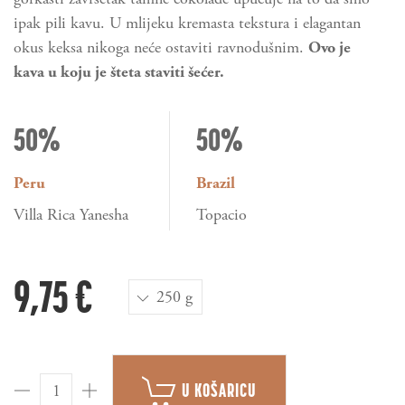
ipak pili kavu. U mlijeku kremasta tekstura i elagantan
okus keksa nikoga neće ostaviti ravnodušnim.
Ovo je
kava u koju je šteta staviti šećer.
50%
50%
Peru
Brazil
Villa Rica Yanesha
Topacio
9,75 €
250 g
U KOŠARICU