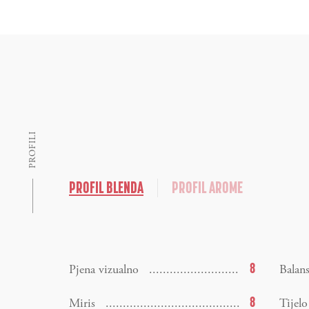
PROFILI
PROFIL BLENDA
PROFIL AROME
8
Pjena vizualno
Balan
8
Miris
Tijelo