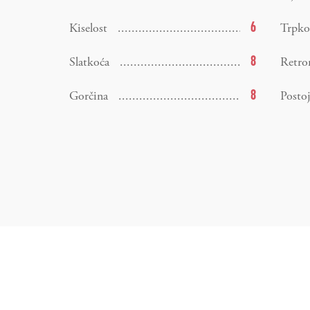
6
Kiselost
Trpko
8
Slatkoća
Retro
8
Gorčina
Posto