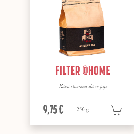
FILTER @HOME
Kava stvorena da se pije
9,75 €
250 g