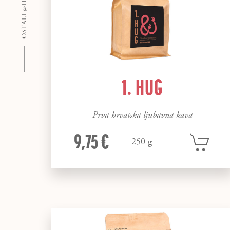
1. HUG
Prva hrvatska ljubavna kava
9,75 €
250 g