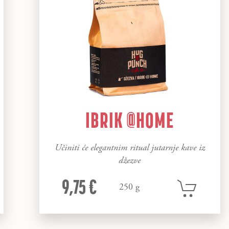
IBRIK @HOME
Učiniti će elegantnim ritual jutarnje kave iz
džezve
9,75 €
250 g