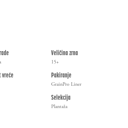
rade
Veličina zrna
a
15+
t vreće
Pakiranje
GrainPro Liner
Selekcija
Plantaža