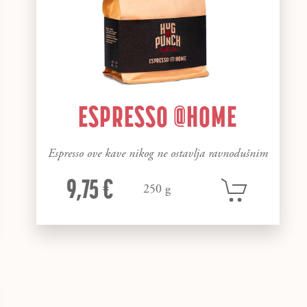
ESPRESSO @HOME
Espresso ove kave nikog ne ostavlja ravnodušnim
9,75 €
250 g