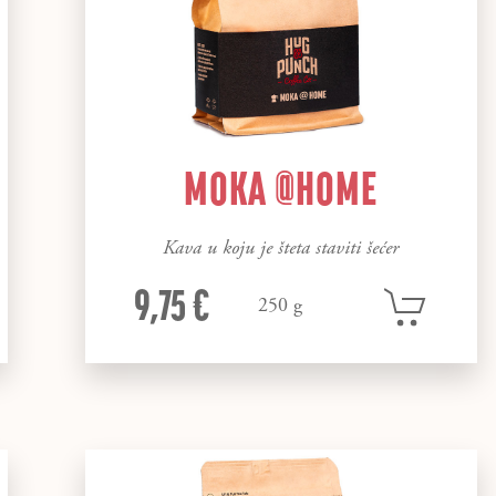
MOKA @HOME
Kava u koju je šteta staviti šećer
9,75 €
250 g