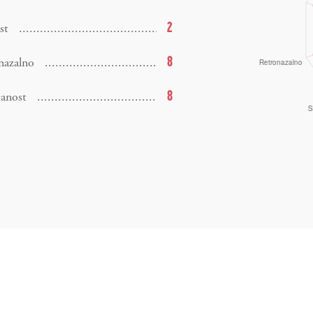
2
st
8
nazalno
8
janost