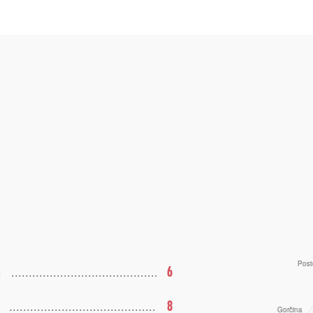
6
s
8