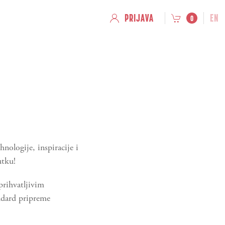
PRIJAVA
EN
0
hnologije, inspiracije i
utku!
prihvatljivim
andard pripreme