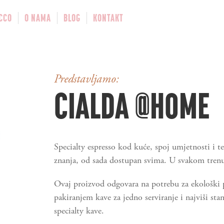
CCO
O NAMA
BLOG
KONTAKT
Predstavljamo:
CIALDA @HOME
Specialty espresso kod kuće, spoj umjetnosti i te
znanja, od sada dostupan svima. U svakom tren
Ovaj proizvod odgovara na potrebu za ekološki 
pakiranjem kave za jedno serviranje i najviši st
specialty kave.