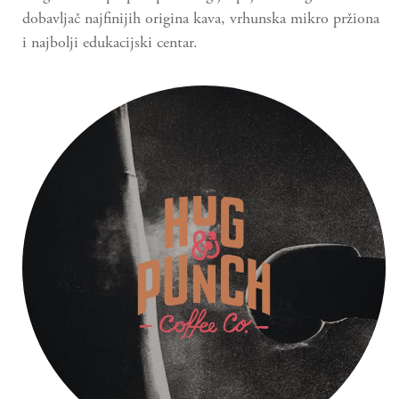
dobavljač najfinijih origina kava, vrhunska mikro pržiona
i najbolji edukacijski centar.