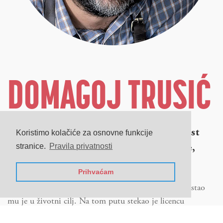
DOMAGOJ TRUSIĆ
Voditelj edukativnog centra, specijalist
Koristimo kolačiće za osnovne funkcije
hrane i pića, promotor Specialty kave,
stranice.
Pravila privatnosti
konzultant za Tailor-made projekte
Prihvaćam
Posao sa kavom kojim se bavi preko 10 godina prerastao
mu je u životni cilj. Na tom putu stekao je licencu
Specialty Coffee Assn. kao autorizirani trener za sve