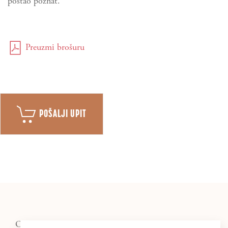
postao poznat.
Preuzmi brošuru
POŠALJI UPIT
OSTALO