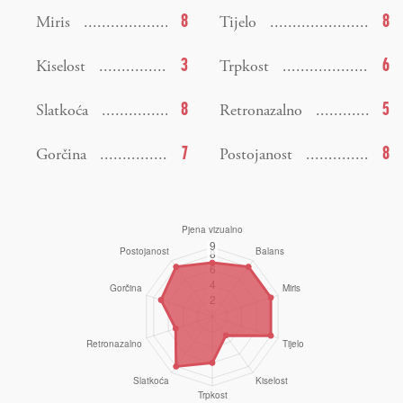
8
8
Miris
Tijelo
3
6
Kiselost
Trpkost
8
5
Slatkoća
Retronazalno
7
8
Gorčina
Postojanost