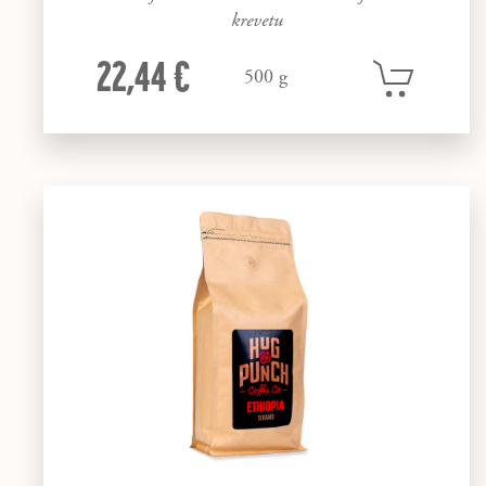
krevetu
22,44 €
500 g