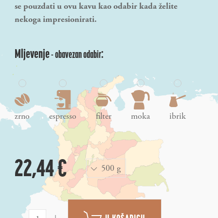
se pouzdati u ovu kavu kao odabir kada želite
nekoga impresionirati.
Mljevenje
:
- obavezan odabir
zrno
espresso
filter
moka
ibrik
22,44 €
500 g