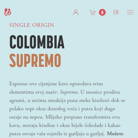
EN
0
SINGLE ORIGIN
COLOMBIA
SUPREMO
Espresso ove cijenjene kave opravdava svim
elementima svoj naziv:
Supremo
. U nosnice prodiru
agrumi, u ustima emulzija puna meke kiselosti dok se
polako topi okus dozrelog voća i putra koji dugo
ostaje na nepcu. Mlijeko potpuno transformira ovu
kavu, nestaju kiseline i okus bijele čokolade i kakao
putra osvaja vaša osjetila iz gutljaja u gutljaj.
Možete