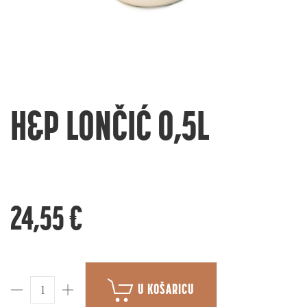
H&P LONČIĆ 0,5L
24,55 €
U KOŠARICU