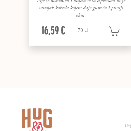
Pije se rashlađen i miješa se sa espressom ili je
sastojak koktela kojem daje gustoću i puniji
okus.
16,59 €
70 cl
Uvj