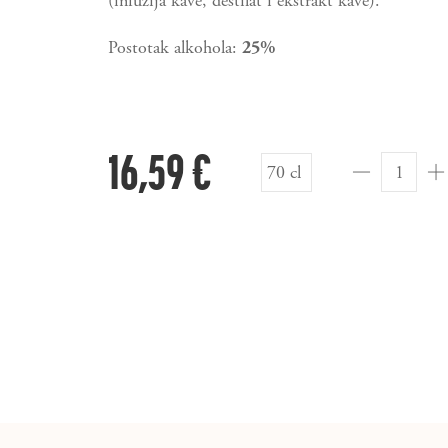
(infuzija kave, destilat i ekstrakt kave).
Postotak alkohola:
25%
16,59 €
70 cl