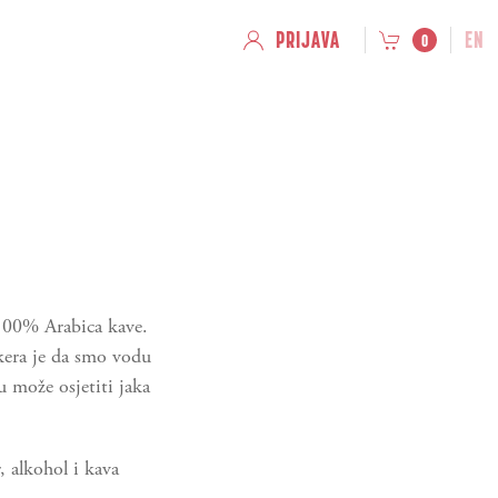
PRIJAVA
EN
0
100% Arabica kave.
kera je da smo vodu
u može osjetiti jaka
, alkohol i kava