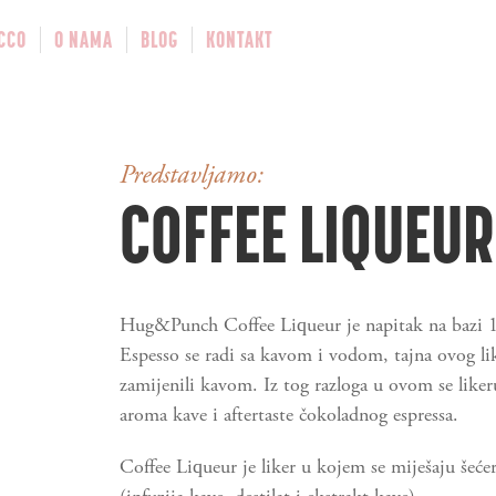
CCO
O NAMA
BLOG
KONTAKT
Predstavljamo:
COFFEE LIQUEUR
Hug&Punch Coffee Liqueur je napitak na bazi 
Espesso se radi sa kavom i vodom, tajna ovog li
zamijenili kavom. Iz tog razloga u ovom se liker
aroma kave i aftertaste čokoladnog espressa.
Coffee Liqueur je liker u kojem se miješaju šećer