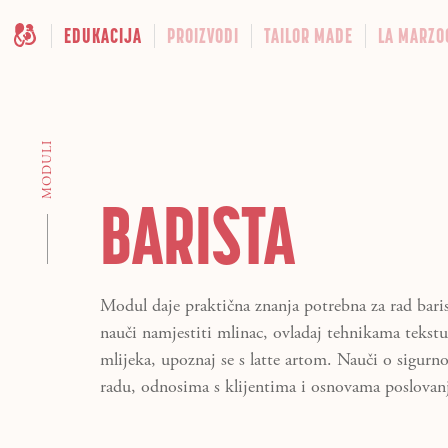
EDUKACIJA
PROIZVODI
TAILOR MADE
LA MARZO
MODULI
BARISTA
Modul daje praktična znanja potrebna za rad baris
nauči namjestiti mlinac, ovladaj tehnikama tekstu
mlijeka, upoznaj se s latte artom. Nauči o sigurno
radu, odnosima s klijentima i osnovama poslovan