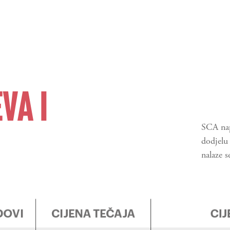
VA I
SCA napl
dodjelu 
nalaze s