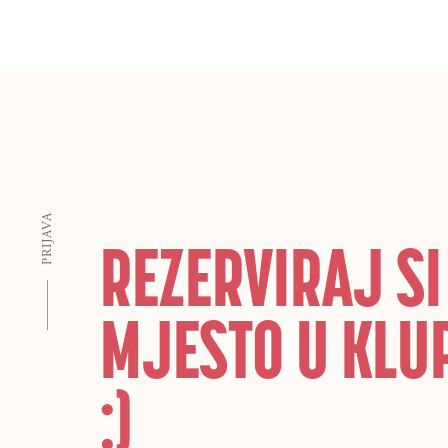
PRIJAVA
REZERVIRAJ SI
MJESTO U KLU
:)