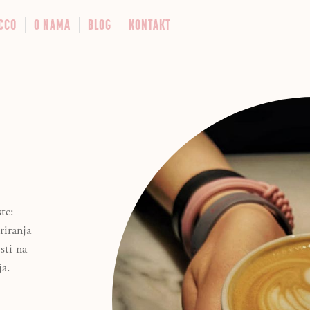
CCO
O NAMA
BLOG
KONTAKT
te:
riranja
sti na
ja.